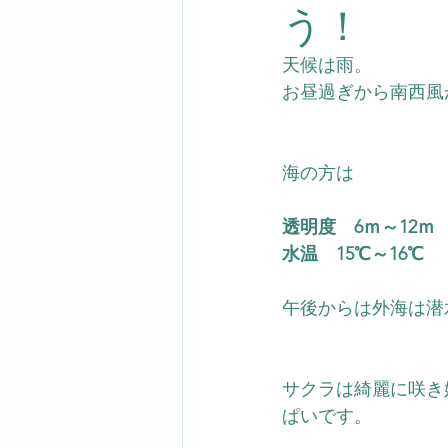
う！
天候は雨。
お昼過ぎから南西風
海の方は
透明度　6ｍ～12ｍ
水温　15℃～16℃
午後からは外海は潜
サクラは綺麗に咲き
ぱいです。