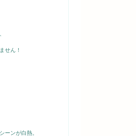
、
ません！
シーンが白熱。