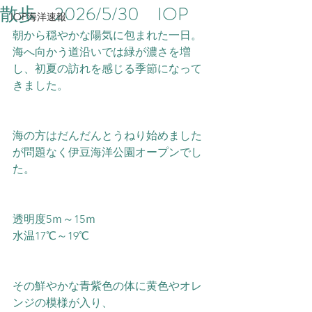
散歩 2026/5/30 IOP
IOP海洋速報
朝から穏やかな陽気に包まれた一日。
海へ向かう道沿いでは緑が濃さを増
し、初夏の訪れを感じる季節になって
きました。
海の方はだんだんとうねり始めました
が問題なく伊豆海洋公園オープンでし
た。
透明度5ｍ～15ｍ
水温17℃～19℃　
その鮮やかな青紫色の体に黄色やオレ
ンジの模様が入り、