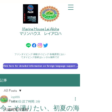
Marine House Lei Aloha
マリンハウス レイアロハ
ファンダイビング/体験ダイビング/各種講習におい
てダイビング器材はレンタル無料です
Click here for detailed information on foreign language support 外国語対応の詳細に​ついて
記事
All Posts
iop055
All Posts
5月30日
読了時間: 2分
今こそ潜りたい、初夏の海
大瀬崎海洋速報