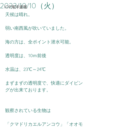
2023/10/10（火）
IOP海洋速報
天候は晴れ。
弱い南西風が吹いていました。
海の方は、全ポイント潜水可能。
透明度は、10ｍ前後
水温は、23℃～24℃
まずまずの透明度で、快適にダイビン
グが出来ております。
観察されている生物は
「クマドリカエルアンコウ」「オオモ