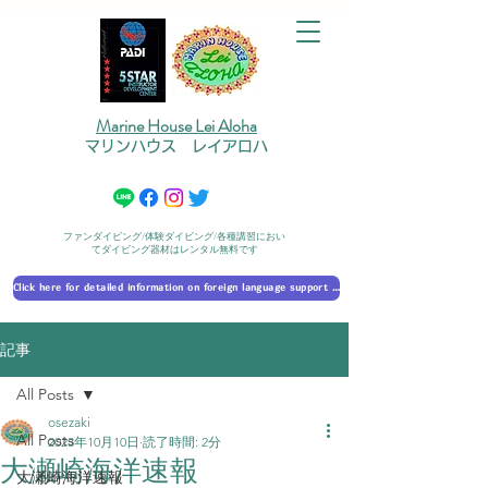
Marine House Lei Aloha
マリンハウス レイアロハ
ファンダイビング/体験ダイビング/各種講習におい
てダイビング器材はレンタル無料です
Click here for detailed information on foreign language support 外国語対応の詳細に​ついて
記事
All Posts
osezaki
All Posts
2023年10月10日
読了時間: 2分
大瀬崎海洋速報
大瀬崎海洋速報