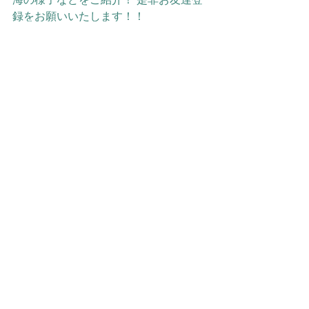
録をお願いいたします！！
Click Me
＃大瀬崎海洋速報 2023/11/7
大瀬崎海洋速報
すべて表示
最新記事