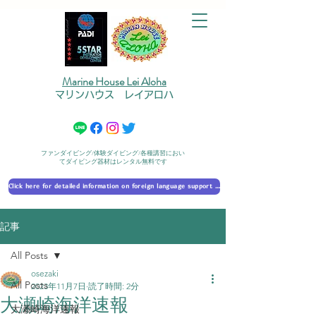
Marine House Lei Aloha
マリンハウス レイアロハ
ファンダイビング/体験ダイビング/各種講習におい
てダイビング器材はレンタル無料です
Click here for detailed information on foreign language support 外国語対応の詳細に​ついて
記事
All Posts
osezaki
All Posts
2023年11月7日
読了時間: 2分
大瀬崎海洋速報
大瀬崎海洋速報