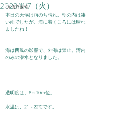
2023/11/7（火）
IOP海洋速報
本日の天候は雨のち晴れ。朝の内は凄
い雨でしたが、海に着くころには晴れ
ましたね！
海は西風の影響で、外海は禁止。湾内
のみの潜水となりました。
透明度は、8～10ｍ位。
水温は、21～22℃です。