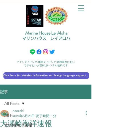
Marine House Lei Aloha
マリンハウス レイアロハ
ファンダイビング/体験ダイビング/各種講習におい
てダイビング器材はレンタル無料です
Click here for detailed information on foreign language support 外国語対応の詳細に​ついて
記事
All Posts
osezaki
All Posts
2023年5月28日
読了時間: 1分
大瀬崎海洋速報
大瀬崎海洋速報