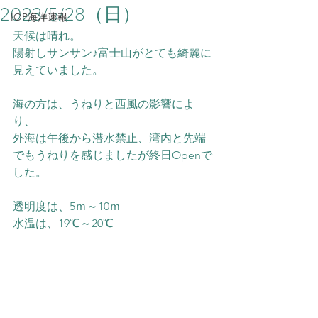
2023/5/28（日）
IOP海洋速報
天候は晴れ。
陽射しサンサン♪富士山がとても綺麗に
見えていました。
海の方は、うねりと西風の影響によ
り、
外海は午後から潜水禁止、湾内と先端
でもうねりを感じましたが終日Openで
した。
透明度は、5ｍ～10ｍ
水温は、19℃～20℃