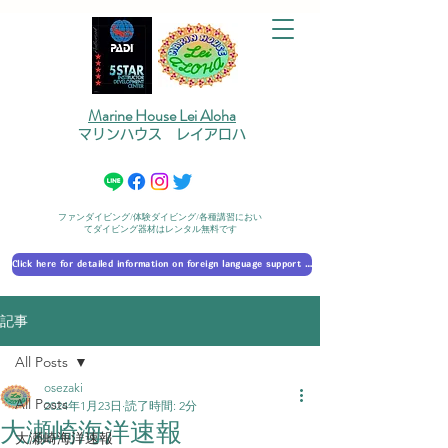
Marine House Lei Aloha
マリンハウス レイアロハ
ファンダイビング/体験ダイビング/各種講習におい
てダイビング器材はレンタル無料です
Click here for detailed information on foreign language support 外国語対応の詳細に​ついて
記事
All Posts
osezaki
All Posts
2024年1月23日
読了時間: 2分
大瀬崎海洋速報
大瀬崎海洋速報