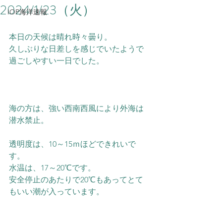
2024/1/23（火）
IOP海洋速報
本日の天候は晴れ時々曇り。
久しぶりな日差しを感じでいたようで
過ごしやすい一日でした。
海の方は、強い西南西風により外海は
潜水禁止。
透明度は、10～15ｍほどできれいで
す。
水温は、17～20℃です。
安全停止のあたりで20℃もあってとて
もいい潮が入っています。