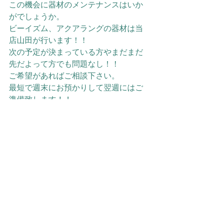
この機会に器材のメンテナンスはいか
がでしょうか。
ビーイズム、アクアラングの器材は当
店山田が行います！！
次の予定が決まっている方やまだまだ
先だよって方でも問題なし！！
ご希望があればご相談下さい。
最短で週末にお預かりして翌週にはご
準備致します！！
他店メーカーの物も問題ございませ
ん！！是非ご相談下さい。
LINE@やってます！
お得な情報や、キャンペーンの情報、
海の様子などをご紹介！ 是非お友達登
録をお願いいたします！！ 