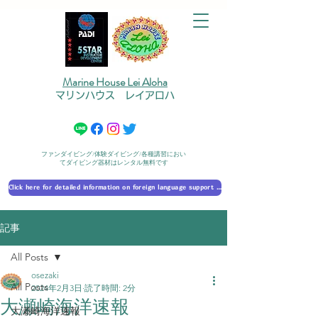
Marine House Lei Aloha
マリンハウス レイアロハ
ファンダイビング/体験ダイビング/各種講習におい
てダイビング器材はレンタル無料です
Click here for detailed information on foreign language support 外国語対応の詳細に​ついて
記事
All Posts
osezaki
All Posts
2024年2月3日
読了時間: 2分
大瀬崎海洋速報
大瀬崎海洋速報