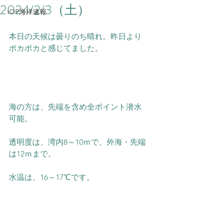
2024/2/3（土）
IOP海洋速報
本日の天候は曇りのち晴れ。昨日より
ポカポカと感じてました。
海の方は、先端を含め全ポイント潜水
可能。
透明度は、湾内8～10ｍで、外海・先端
は12ｍまで。
水温は、16～17℃です。