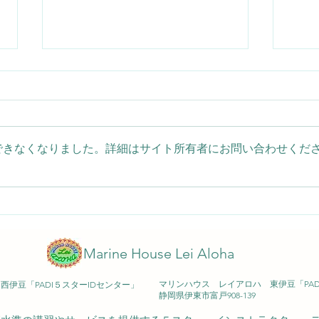
できなくなりました。詳細はサイト所有者にお問い合わせくだ
小さな名脇役！ムチカラマツ
夏の
エビをじっくり観察
登場！
2026/08/07(金) 大瀬崎
Marine House Lei Aloha
マリンハウス レイアロハ 東伊豆「PA
伊豆「PADI５スターIDセンター」
​静岡県伊東市富戸908-139