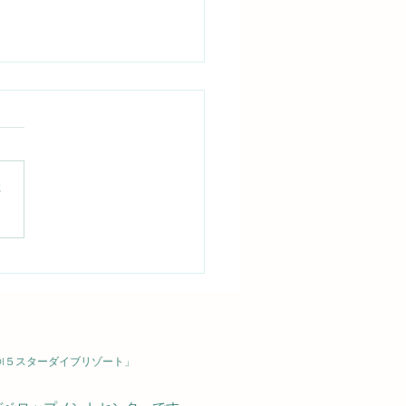
さ
海にひらり！ソウシハギ
2026/08/06(木)大瀬崎
DI５スターダイブリゾート」