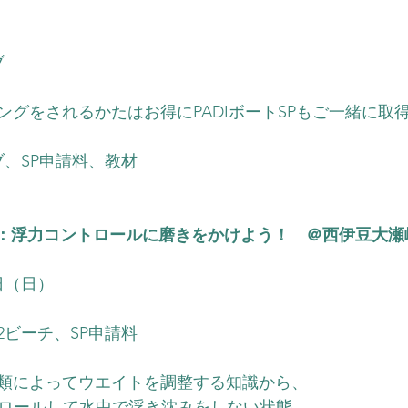
）
ブ
ングをされるかたはお得にPADIボートSPもご一緒に取
ブ、SP申請料、教材
Y：浮力コントロールに磨きをかけよう！　＠西伊豆大瀬
1日（日）
2ビーチ、SP申請料
類によってウエイトを調整する知識から、
トロールして水中で浮き沈みをしない状態、