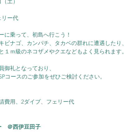
3日（土）
ェリー代
ーに乗って、初島へ行こう！
らキビナゴ、カンパチ、タカベの群れに遭遇したり、
と１ｍ級のネコザメやクエなどもよく見られます。
員御礼となっており、
SPコースのご参加をぜひご検討ください。
請費用、2ダイブ、フェリー代
ー　＠西伊豆田子