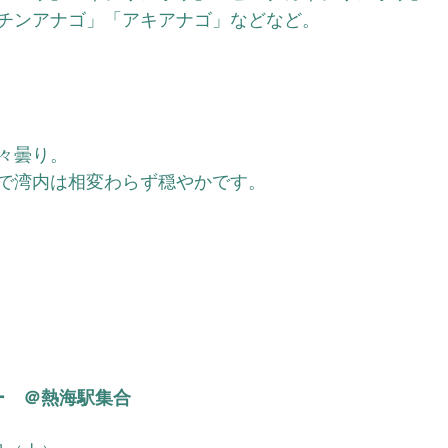
チンアナゴ」「アキアナゴ」などなど。
々曇り。
で湾内は相変わらず穏やかです。
ー　＠熱海駅集合