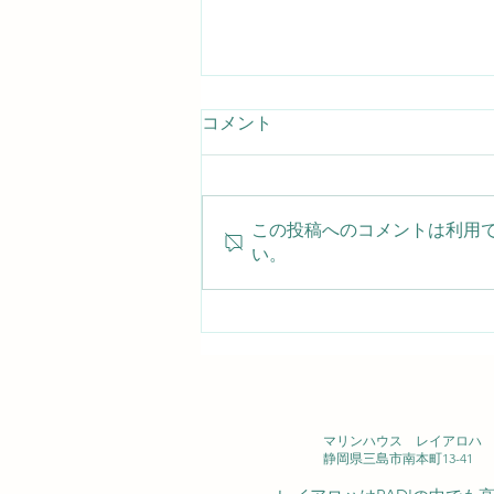
コメント
この投稿へのコメントは利用
い。
いよいよ産卵！ニシキフウラ
イウオのメスがお腹に卵を抱
えていま
2026/08/08（土） 大瀬崎
マリンハウス レイアロハ 西
静岡県三島市南本町13-41