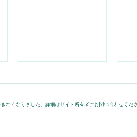
できなくなりました。詳細はサイト所有者にお問い合わせくだ
夏の海にひらり！ソウシハギ
OW
登場！2026/08/06(木)大瀬崎
イカ