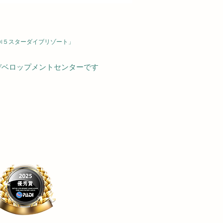
026/8/5（水）
DI５スターダイブリゾート」
デベロップメントセンターです