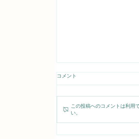
コメント
この投稿へのコメントは利用
い。
小さな名脇役！ムチカラマツ
エビをじっくり観察