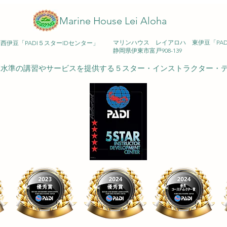
♪ 2
Marine House Lei Aloha
マリンハウス レイアロハ 東伊豆「PA
伊豆「PADI５スターIDセンター」
​静岡県伊東市富戸908-139
も高水準の講習やサービスを提供する５スター・インストラクター・