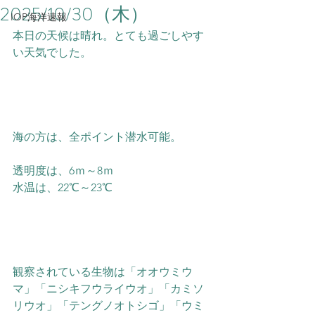
2025/10/30（木）
IOP海洋速報
本日の天候は晴れ。とても過ごしやす
い天気でした。
海の方は、全ポイント潜水可能。
透明度は、6ｍ～8ｍ
水温は、22℃～23℃
観察されている生物は「オオウミウ
マ」「ニシキフウライウオ」「カミソ
リウオ」「テングノオトシゴ」「ウミ