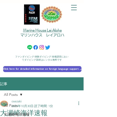
Marine House Lei Aloha
マリンハウス レイアロハ
ファンダイビング/体験ダイビング/各種講習におい
てダイビング器材はレンタル無料です
Click here for detailed information on foreign language support 外国語対応の詳細に​ついて
記事
All Posts
osezaki
All Posts
2025年10月30日
読了時間: 1分
大瀬崎海洋速報
大瀬崎海洋速報