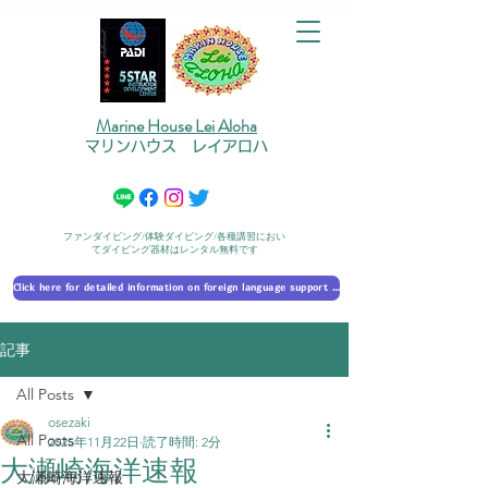
Marine House Lei Aloha
マリンハウス レイアロハ
ファンダイビング/体験ダイビング/各種講習におい
てダイビング器材はレンタル無料です
Click here for detailed information on foreign language support 外国語対応の詳細に​ついて
記事
All Posts
osezaki
All Posts
2025年11月22日
読了時間: 2分
大瀬崎海洋速報
大瀬崎海洋速報