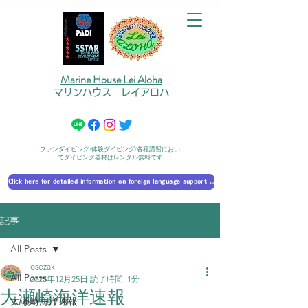
Marine House Lei Aloha
マリンハウス レイアロハ
ファンダイビング/体験ダイビング/各種講習におい
てダイビング器材はレンタル無料です
Click here for detailed information on foreign language support 外国語対応の詳細に​ついて
記事
All Posts
osezaki
All Posts
2025年12月25日
読了時間: 1分
大瀬崎海洋速報
大瀬崎海洋速報