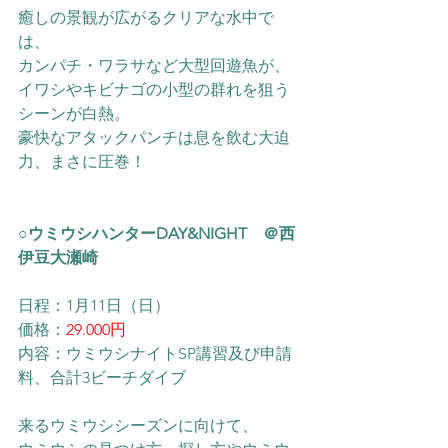
癒しの景観が広がるクリアな水中で
は、
カンパチ・ワラサなど大型回遊魚が、
イワシやキビナゴの小型の群れを狙う
シーンが白熱。
豪快なアタックパンチは息を飲む大迫
力、まさに圧巻！
○ウミウシハンターDAY&NIGHT　＠西
伊豆大瀬崎
日程：1月11日（日）
価格：
29.000円
内容：ウミウシナイトSP講習及び申請
料、合計3ビーチダイブ
来るウミウシシーズンに向けて、