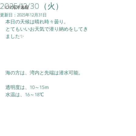
2025/12/30（火）
IOP海洋速報
更新日：
2025年12月31日
本日の天候は晴れ時々曇り。
とてもいいお天気で潜り納めをしてき
ました✨
海の方は、湾内と先端は潜水可能。
透明度は、10～15ｍ
水温は、16～18℃