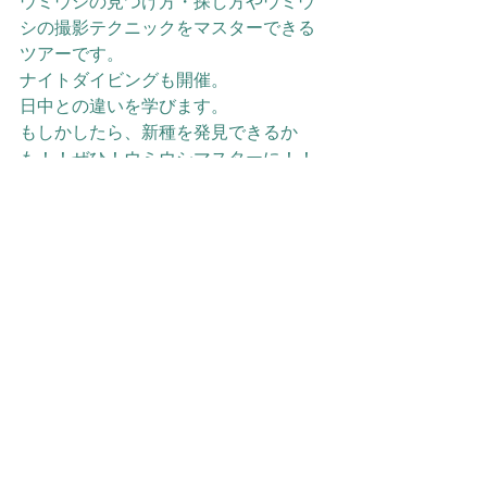
ウミウシの見つけ方・探し方やウミウ
シの撮影テクニックをマスターできる
ツアーです。
ナイトダイビングも開催。
日中との違いを学びます。
もしかしたら、新種を発見できるか
も！！ぜひ！ウミウシマスターに！！
きっとあなたのダイビングライフを何
倍も楽しくさせてくれるでしょう。
LINE@やってます！
お得な情報や、キャンペーンの情報、
海の様子などをご紹介！ 是非お友達登
録をお願いいたします！！ 
Click Me