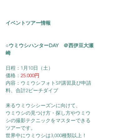
イベントツアー情報
○ウミウシハンターDAY　＠西伊豆大瀬
崎
日程：1月10日（土）
価格：
25.000円
内容：ウミウシフォトSP講習及び申請
料、合計2ビーチダイブ
来るウミウシシーズンに向けて、
ウミウシの見つけ方・探し方やウミウ
シの撮影テクニックをマスターできる
ツアーです。
世界中にウミウシは3,000種類以上！