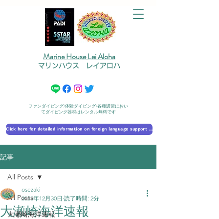
Marine House Lei Aloha
マリンハウス レイアロハ
ファンダイビング/体験ダイビング/各種講習におい
てダイビング器材はレンタル無料です
Click here for detailed information on foreign language support 外国語対応の詳細に​ついて
記事
All Posts
osezaki
All Posts
2025年12月30日
読了時間: 2分
大瀬崎海洋速報
大瀬崎海洋速報