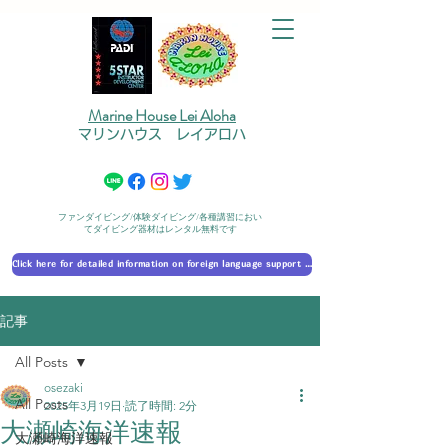
Marine House Lei Aloha
マリンハウス レイアロハ
ファンダイビング/体験ダイビング/各種講習におい
てダイビング器材はレンタル無料です
Click here for detailed information on foreign language support 外国語対応の詳細に​ついて
記事
All Posts
osezaki
All Posts
2025年3月19日
読了時間: 2分
大瀬崎海洋速報
大瀬崎海洋速報