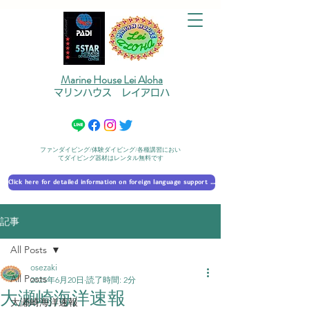
Marine House Lei Aloha
マリンハウス レイアロハ
ファンダイビング/体験ダイビング/各種講習におい
てダイビング器材はレンタル無料です
Click here for detailed information on foreign language support 外国語対応の詳細に​ついて
記事
All Posts
osezaki
All Posts
2025年6月20日
読了時間: 2分
大瀬崎海洋速報
大瀬崎海洋速報