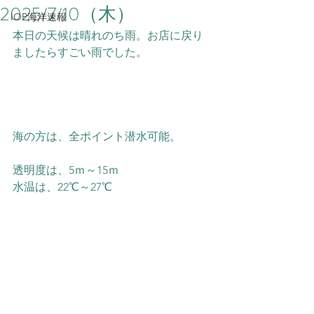
2025/7/10（木）
IOP海洋速報
本日の天候は晴れのち雨。お店に戻り
ましたらすごい雨でした。
海の方は、全ポイント潜水可能。
透明度は、5ｍ～15ｍ
水温は、22℃～27℃