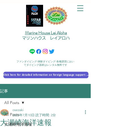
Marine House Lei Aloha
マリンハウス レイアロハ
ファンダイビング/体験ダイビング/各種講習におい
てダイビング器材はレンタル無料です
Click here for detailed information on foreign language support 外国語対応の詳細に​ついて
記事
All Posts
osezaki
All Posts
2025年7月10日
読了時間: 2分
大瀬崎海洋速報
大瀬崎海洋速報