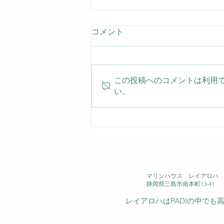
コメント
この投稿へのコメントは利用
い。
いよいよ産卵！ニシキフウラ
イウオのメスがお腹に卵を抱
えていま
2026/08/08（土） 大瀬崎
マリンハウス レイアロハ 西
静岡県三島市南本町13-41
レイアロハはPADIの中で