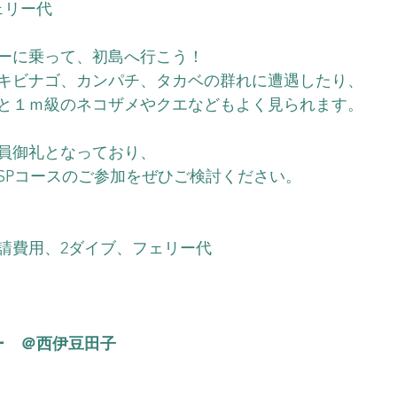
ェリー代
ーに乗って、初島へ行こう！
らキビナゴ、カンパチ、タカベの群れに遭遇したり、
と１ｍ級のネコザメやクエなどもよく見られます。
員御礼となっており、
SPコースのご参加をぜひご検討ください。
請費用、2ダイブ、フェリー代
ー　＠西伊豆田子
）