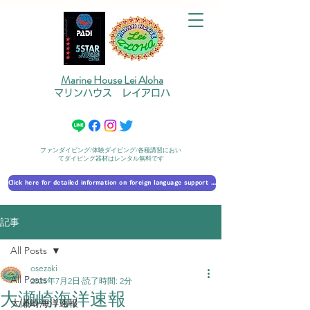
Marine House Lei Aloha
マリンハウス レイアロハ
ファンダイビング/体験ダイビング/各種講習におい
てダイビング器材はレンタル無料です
Click here for detailed information on foreign language support 外国語対応の詳細に​ついて
記事
All Posts
osezaki
All Posts
2025年7月2日
読了時間: 2分
大瀬崎海洋速報
大瀬崎海洋速報