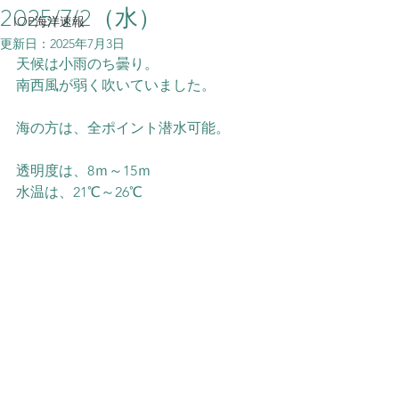
2025/7/2（水）
IOP海洋速報
更新日：
2025年7月3日
天候は小雨のち曇り。
南西風が弱く吹いていました。
海の方は、全ポイント潜水可能。
透明度は、8ｍ～15ｍ
水温は、21℃～26℃