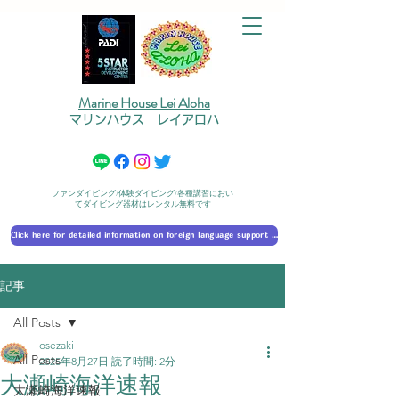
Marine House Lei Aloha
マリンハウス レイアロハ
ファンダイビング/体験ダイビング/各種講習におい
てダイビング器材はレンタル無料です
Click here for detailed information on foreign language support 外国語対応の詳細に​ついて
記事
All Posts
osezaki
All Posts
2025年8月27日
読了時間: 2分
大瀬崎海洋速報
大瀬崎海洋速報