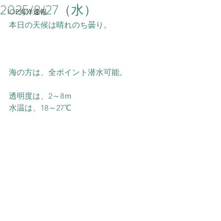
2025/8/27（水）
IOP海洋速報
本日の天候は晴れのち曇り。
海の方は、全ポイント潜水可能。
透明度は、2～8ｍ
水温は、18～27℃