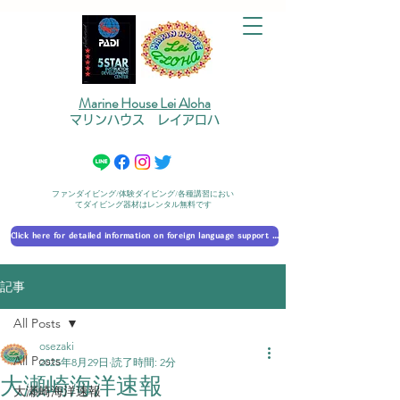
Marine House Lei Aloha
マリンハウス レイアロハ
ファンダイビング/体験ダイビング/各種講習におい
てダイビング器材はレンタル無料です
Click here for detailed information on foreign language support 外国語対応の詳細に​ついて
記事
All Posts
osezaki
All Posts
2025年8月29日
読了時間: 2分
大瀬崎海洋速報
大瀬崎海洋速報