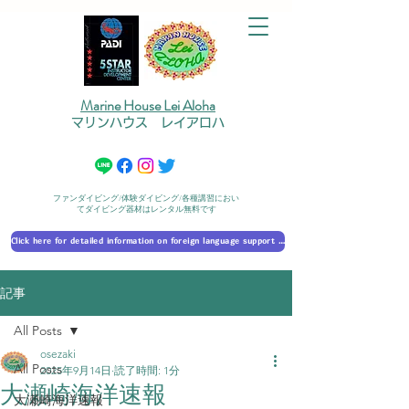
Marine House Lei Aloha
マリンハウス レイアロハ
ファンダイビング/体験ダイビング/各種講習におい
てダイビング器材はレンタル無料です
Click here for detailed information on foreign language support 外国語対応の詳細に​ついて
記事
All Posts
osezaki
All Posts
2025年9月14日
読了時間: 1分
大瀬崎海洋速報
大瀬崎海洋速報