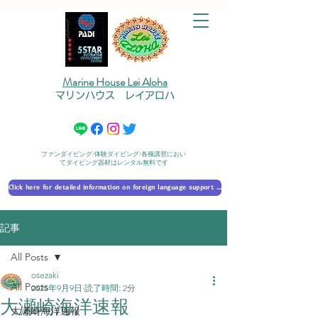
Marine House Lei Aloha
マリンハウス レイアロハ
ファンダイビング/体験ダイビング/各種講習におい
てダイビング器材はレンタル無料です
Click here for detailed information on foreign language support 外国語対応の詳細に​ついて
記事
All Posts
osezaki
All Posts
2025年9月9日
読了時間: 2分
大瀬崎海洋速報
大瀬崎海洋速報