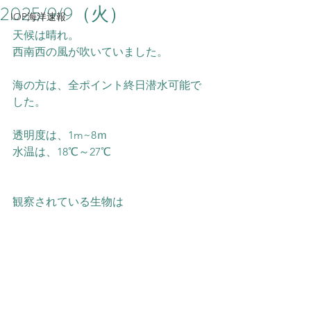
2025/9/9（火）
IOP海洋速報
天候は晴れ。
西南西の風が吹いていました。
海の方は、全ポイント終日潜水可能で
した。
透明度は、1m~8ｍ
水温は、18℃～27℃
観察されている生物は