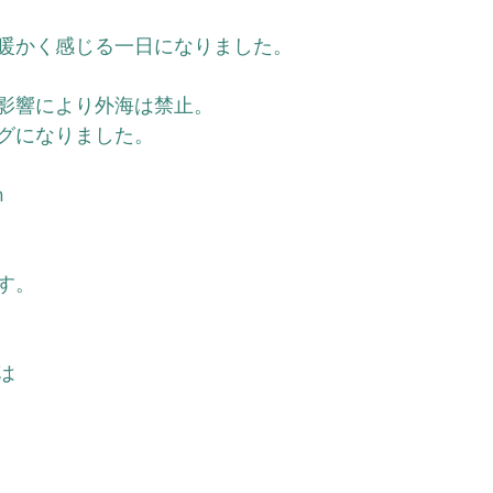
暖かく感じる一日になりました。
影響により外海は禁止。
グになりました。
ｍ
す。
は