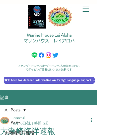
Marine House Lei Aloha
マリンハウス レイアロハ
ファンダイビング/体験ダイビング/各種講習におい
てダイビング器材はレンタル無料です
Click here for detailed information on foreign language support 外国語対応の詳細に​ついて
記事
All Posts
osezaki
All Posts
2月15日
読了時間: 2分
大瀬崎海洋速報
大瀬崎海洋速報