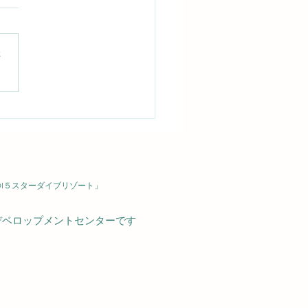
さ
Dダイバー誕生！アオリ
の産卵シーンにも感激
026/8/5（水）
DI５スターダイブリゾート」
デベロップメントセンターです