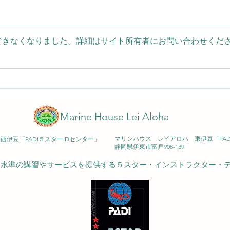
できなくなりました。詳細はサイト所有者にお問い合わせくだ
夏の海にひらり！ソウシハギ
OW
登場！2026/08/06(木)大瀬崎
イカ
♪ 2
Marine House Lei Aloha
マリンハウス レイアロハ 東伊豆「PA
伊豆「PADI５スターIDセンター」
​静岡県伊東市富戸908-139
も高水準の講習やサービスを提供する５スター・インストラクター・