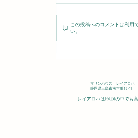
この投稿へのコメントは利用
い。
小さな名脇役！ムチカラマツ
エビをじっくり観察
2026/08/07(金) 大瀬崎
マリンハウス レイアロハ 西
静岡県三島市南本町13-41
レイアロハはPADIの中で