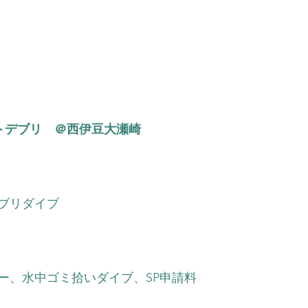
トデブリ　＠西伊豆大瀬崎
）
デブリダイブ
ー、水中ゴミ拾いダイブ、SP申請料