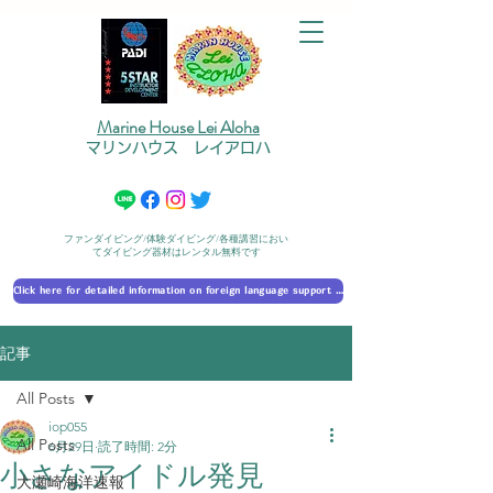
Marine House Lei Aloha
マリンハウス レイアロハ
ファンダイビング/体験ダイビング/各種講習におい
てダイビング器材はレンタル無料です
Click here for detailed information on foreign language support 外国語対応の詳細に​ついて
記事
All Posts
iop055
All Posts
6月29日
読了時間: 2分
小さなアイドル発見
大瀬崎海洋速報