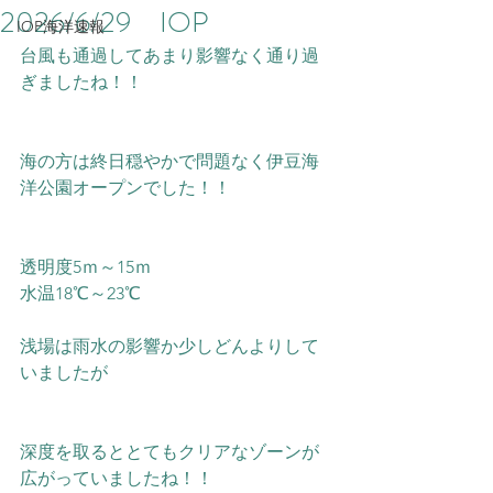
2026/6/29 IOP
IOP海洋速報
台風も通過してあまり影響なく通り過
ぎましたね！！
海の方は終日穏やかで問題なく伊豆海
洋公園オープンでした！！
透明度5ｍ～15ｍ
水温18℃～23℃　
浅場は雨水の影響か少しどんよりして
いましたが
深度を取るととてもクリアなゾーンが
広がっていましたね！！