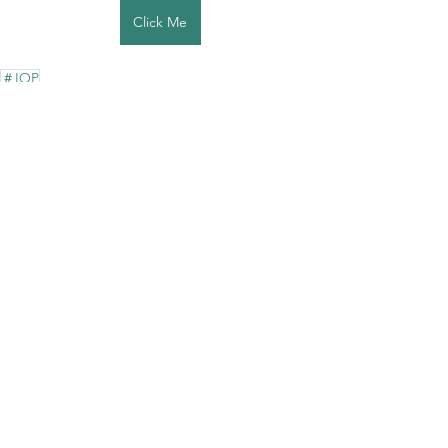
Click Me
＃IOP
IOP海洋速報
すべて表示
最新記事