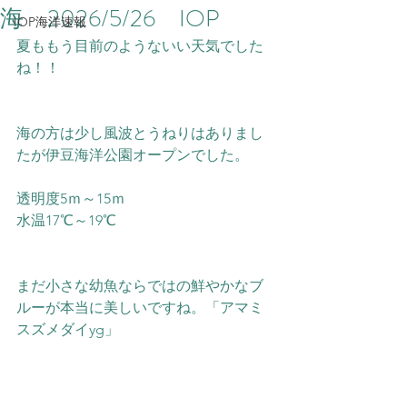
海 2026/5/26 IOP
IOP海洋速報
夏ももう目前のようないい天気でした
ね！！
海の方は少し風波とうねりはありまし
たが伊豆海洋公園オープンでした。
透明度5ｍ～15ｍ
水温17℃～19℃　
まだ小さな幼魚ならではの鮮やかなブ
ルーが本当に美しいですね。「アマミ
スズメダイyg」