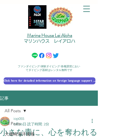
Marine House Lei Aloha
マリンハウス レイアロハ
ファンダイビング/体験ダイビング/各種講習におい
てダイビング器材はレンタル無料です
Click here for detailed information on foreign language support 外国語対応の詳細に​ついて
記事
All Posts
iop055
All Posts
5月26日
読了時間: 2分
小さな青に、心を奪われる
大瀬崎海洋速報