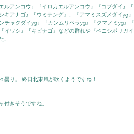
エルアンコウ』『イロカエルアンコウ』『コブダイ』『
シキアナゴ』『ウミテング』、『アマミスズメダイyg
ンチャクダイyg』『カンムリベラyg』『クマノミyg』
や『イワシ』『キビナゴ』などの群れや『ベニシボリガ
た。
々曇り。 終日北東風が吹くようですね！
ャ付きそうですね。