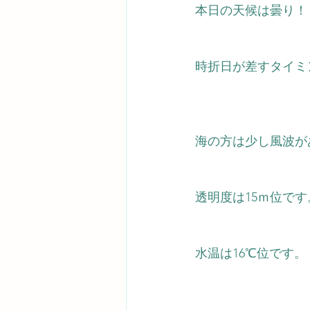
本日の天候は曇り！ 
時折日が差すタイミ
海の方は少し風波が
透明度は15ｍ位です
水温は16℃位です。  