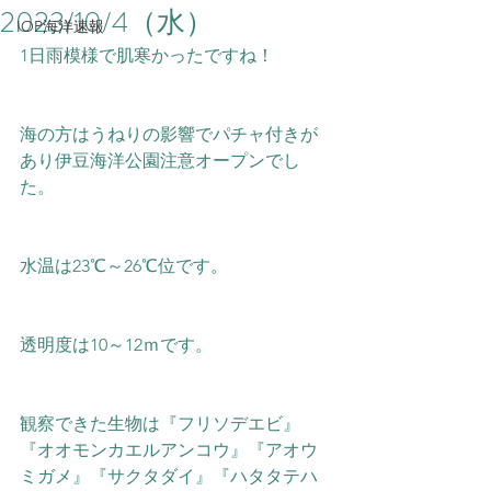
2023/10/4（水）
IOP海洋速報
1日雨模様で肌寒かったですね！
海の方はうねりの影響でパチャ付きが
あり伊豆海洋公園注意オープンでし
た。  
水温は23℃～26℃位です。  
透明度は10～12ｍです。
観察できた生物は『フリソデエビ』
『オオモンカエルアンコウ』『アオウ
ミガメ』『サクタダイ』『ハタタテハ