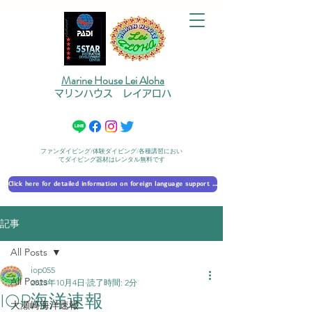
Marine House Lei Aloha
マリンハウス レイアロハ
ファンダイビング/体験ダイビング/各種講習におい
てダイビング器材はレンタル無料です
Click here for detailed information on foreign language support 外国語対応の詳細に​ついて
記事
All Posts
iop055
All Posts
2023年10月4日
読了時間: 2分
IOP海洋速報
大瀬崎海洋速報