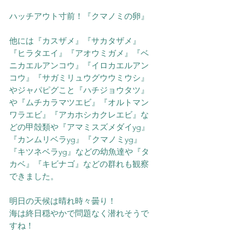
ハッチアウト寸前！『クマノミの卵』
他には『カスザメ』『サカタザメ』
『ヒラタエイ』『アオウミガメ』『ベ
ニカエルアンコウ』『イロカエルアン
コウ』『サガミリュウグウウミウシ』
やジャパピグこと『ハチジョウタツ』
や『ムチカラマツエビ』『オルトマン
ワラエビ』『アカホシカクレエビ』な
どの甲殻類や『アマミスズメダイyg』
『カンムリベラyg』『クマノミyg』
『キツネベラyg』などの幼魚達や『タ
カベ』『キビナゴ』などの群れも観察
できました。
明日の天候は晴れ時々曇り！
海は終日穏やかで問題なく潜れそうで
すね！