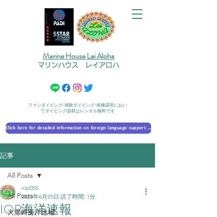
Marine House Lei Aloha
マリンハウス レイアロハ
ファンダイビング/体験ダイビング/各種講習におい
てダイビング器材はレンタル無料です
Click here for detailed information on foreign language support 外国語対応の詳細に​ついて
記事
All Posts
iop055
All Posts
2023年6月25日
読了時間: 1分
IOP海洋速報
大瀬崎海洋速報