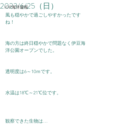
2023/6/25（日）
IOP海洋速報
風も穏やかで過ごしやすかったです
ね！
海の方は終日穏やかで問題なく伊豆海
洋公園オープンでした。  
透明度は6～10ｍです。
水温は18℃～21℃位です。  
観察できた生物は…