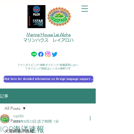
Marine House Lei Aloha
マリンハウス レイアロハ
ファンダイビング/体験ダイビング/各種講習におい
てダイビング器材はレンタル無料です
Click here for detailed information on foreign language support 外国語対応の詳細に​ついて
記事
All Posts
iop055
All Posts
2023年8月23日
読了時間: 1分
IOP海洋速報
大瀬崎海洋速報