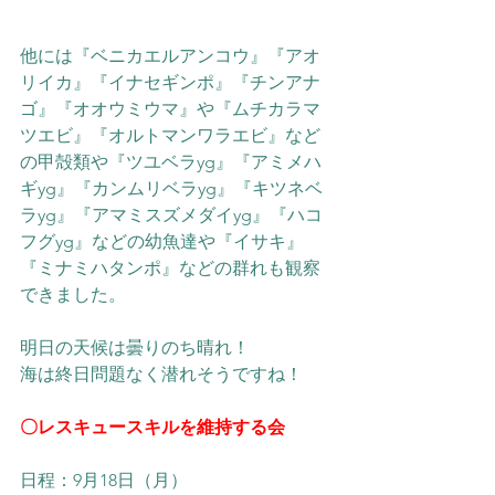
他には『ベニカエルアンコウ』『アオ
リイカ』『イナセギンポ』『チンアナ
ゴ』『オオウミウマ』や『ムチカラマ
ツエビ』『オルトマンワラエビ』など
の甲殻類や『ツユベラyg』『アミメハ
ギyg』『カンムリベラyg』『キツネベ
ラyg』『アマミスズメダイyg』『ハコ
フグyg』などの幼魚達や『イサキ』
『ミナミハタンポ』などの群れも観察
できました。
明日の天候は曇りのち晴れ！
海は終日問題なく潜れそうですね！
〇レスキュースキルを維持する会
​日程：9月18日（月）