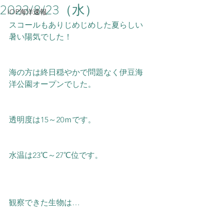
2023/8/23（水）
IOP海洋速報
スコールもありじめじめした夏らしい
暑い陽気でした！
海の方は終日穏やかで問題なく伊豆海
洋公園オープンでした。  
透明度は15～20ｍです。
水温は23℃～27℃位です。  
観察できた生物は…