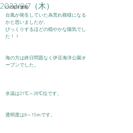
2023/9/7（木）
IOP海洋速報
台風が発生していた為荒れ模様になる
かと思いましたが、
びっくりするほどの穏やかな陽気でし
た！！
海の方は終日問題なく伊豆海洋公園オ
ープンでした。  
水温は21℃～28℃位です。  
透明度は8～15ｍです。