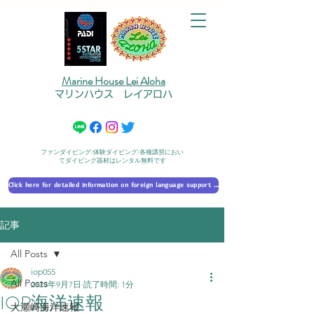
Marine House Lei Aloha
マリンハウス レイアロハ
ファンダイビング/体験ダイビング/各種講習におい
てダイビング器材はレンタル無料です
Click here for detailed information on foreign language support 外国語対応の詳細に​ついて
記事
All Posts
iop055
All Posts
2023年9月7日
読了時間: 1分
IOP海洋速報
大瀬崎海洋速報