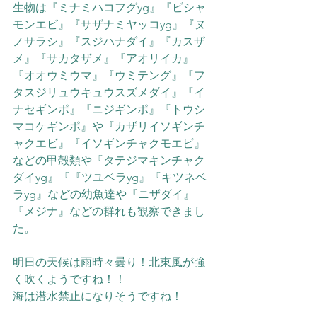
生物は『ミナミハコフグyg』『ビシャ
モンエビ』『サザナミヤッコyg』『ヌ
ノサラシ』『スジハナダイ』『カスザ
メ』『サカタザメ』『アオリイカ』
『オオウミウマ』『ウミテング』『フ
タスジリュウキュウスズメダイ』『イ
ナセギンポ』『ニジギンポ』『トウシ
マコケギンポ』や『カザリイソギンチ
ャクエビ』『イソギンチャクモエビ』
などの甲殻類や『タテジマキンチャク
ダイyg』『『ツユベラyg』『キツネベ
ラyg』などの幼魚達や『ニザダイ』
『メジナ』などの群れも観察できまし
た。
明日の天候は雨時々曇り！北東風が強
く吹くようですね！！
海は潜水禁止になりそうですね！