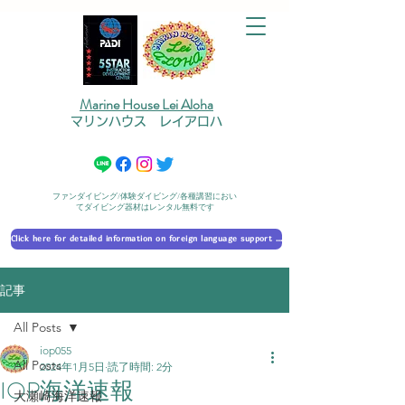
Marine House Lei Aloha
マリンハウス レイアロハ
ファンダイビング/体験ダイビング/各種講習におい
てダイビング器材はレンタル無料です
Click here for detailed information on foreign language support 外国語対応の詳細に​ついて
記事
All Posts
iop055
All Posts
2024年1月5日
読了時間: 2分
IOP海洋速報
大瀬崎海洋速報