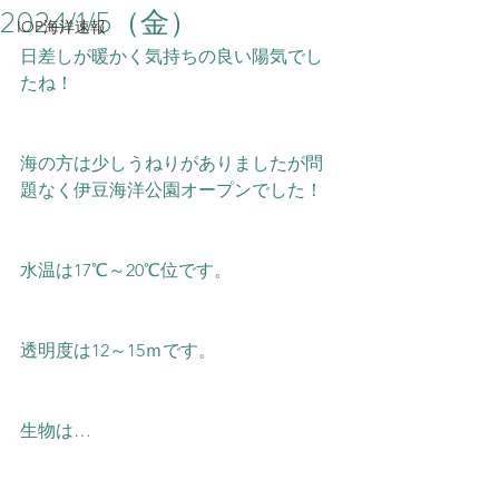
2024/1/5（金）
IOP海洋速報
日差しが暖かく気持ちの良い陽気でし
たね！
海の方は少しうねりがありましたが問
題なく伊豆海洋公園オープンでした！  
水温は17℃～20℃位です。  
透明度は12～15ｍです。
生物は…