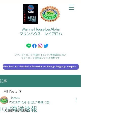
Marine House Lei Aloha
マリンハウス レイアロハ
ファンダイビング/体験ダイビング/各種講習におい
てダイビング器材はレンタル無料です
Click here for detailed information on foreign language support 外国語対応の詳細に​ついて
記事
All Posts
iop055
All Posts
2025年10月1日
読了時間: 2分
IOP海洋速報
大瀬崎海洋速報