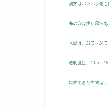
朝方はパラパラ雨も
海の方は少し風波あ
水温は、22℃～24
℃
透明度は、10ｍ～1
観察できた生物は…