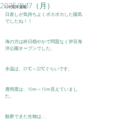
2025/11/17（月）
IOP海洋速報
日差しが気持ちよくポカポカした陽気
でしたね！！
海の方は終日穏やかで問題なく伊豆海
洋公園オープンでした。
水温は、21℃～22
℃ぐらいです。
透明度は、10ｍ～15ｍ見えていまし
た。
観察できた生物は…