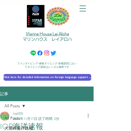
Marine House Lei Aloha
マリンハウス レイアロハ
ファンダイビング/体験ダイビング/各種講習におい
てダイビング器材はレンタル無料です
Click here for detailed information on foreign language support 外国語対応の詳細に​ついて
記事
All Posts
iop055
All Posts
2025年11月17日
読了時間: 2分
IOP海洋速報
大瀬崎海洋速報