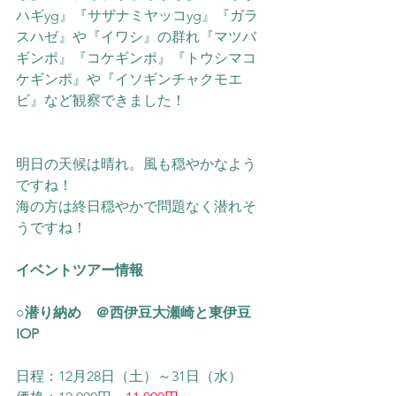
ハギyg』『サザナミヤッコyg』『ガラ
スハゼ』や『イワシ』の群れ『マツバ
ギンポ』『コケギンポ』
『トウシマコ
ケギンポ』や
『イソギンチャクモエ
ビ』
など観察できました！
明日の天候は晴れ。風も穏やかなよう
ですね！
海の方は終日穏やかで問題なく潜れそ
うですね！
イベントツアー情報
○潜り納め　＠西伊豆大瀬崎と東伊豆
IOP
日程：12月28日（土）～31日（水）