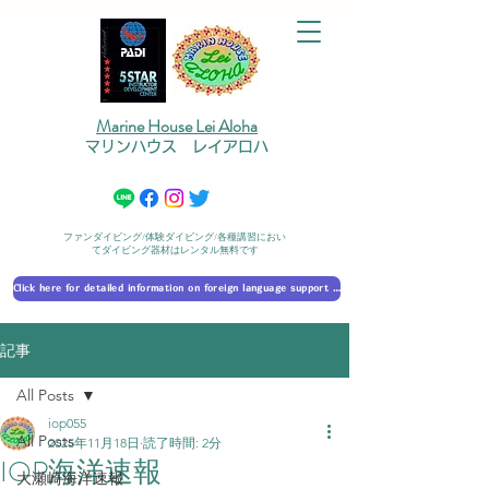
Marine House Lei Aloha
マリンハウス レイアロハ
ファンダイビング/体験ダイビング/各種講習におい
てダイビング器材はレンタル無料です
Click here for detailed information on foreign language support 外国語対応の詳細に​ついて
記事
All Posts
iop055
All Posts
2025年11月18日
読了時間: 2分
IOP海洋速報
大瀬崎海洋速報