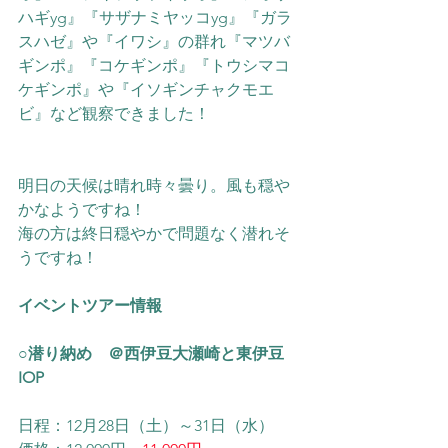
ハギyg』『サザナミヤッコyg』『ガラ
スハゼ』や『イワシ』の群れ『マツバ
ギンポ』『コケギンポ』
『トウシマコ
ケギンポ』や
『イソギンチャクモエ
ビ』
など観察できました！
明日の天候は晴れ時々曇り。風も穏や
かなようですね！
海の方は終日穏やかで問題なく潜れそ
うですね！
イベントツアー情報
○潜り納め　＠西伊豆大瀬崎と東伊豆
IOP
日程：12月28日（土）～31日（水）