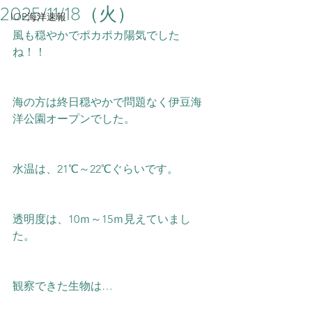
2025/11/18（火）
IOP海洋速報
風も穏やかでポカポカ陽気でした
ね！！
海の方は終日穏やかで問題なく伊豆海
洋公園オープンでした。
水温は、21℃～22
℃ぐらいです。
透明度は、10ｍ～15ｍ見えていまし
た。
観察できた生物は…