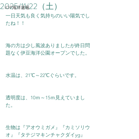
2025/11/22（土）
IOP海洋速報
一日天気も良く気持ちのいい陽気でし
たね！！
海の方は少し風波ありましたが終日問
題なく伊豆海洋公園オープンでした。
水温は、21℃～22
℃ぐらいです。
透明度は、10ｍ～15ｍ見えていまし
た。
生物は『アオウミガメ』『カミソリウ
オ』『タテジマキンチャクダイyg』