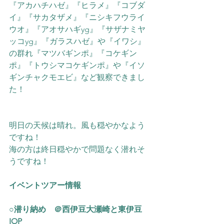
『アカハチハゼ』『ヒラメ』『コブダ
イ』『サカタザメ』『ニシキフウライ
ウオ』『アオサハギyg』『サザナミヤ
ッコyg』『ガラスハゼ』や『イワシ』
の群れ『マツバギンポ』『コケギン
ポ』
『トウシマコケギンポ』や
『イソ
ギンチャクモエビ』
など観察できまし
た！
明日の天候は晴れ。風も穏やかなよう
ですね！
海の方は終日穏やかで問題なく潜れそ
うですね！
イベントツアー情報
○潜り納め　＠西伊豆大瀬崎と東伊豆
IOP