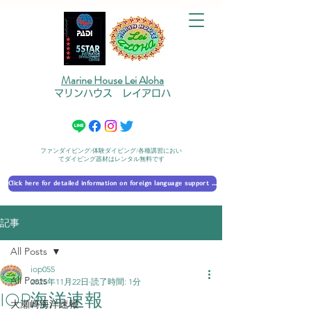
Marine House Lei Aloha
マリンハウス レイアロハ
ファンダイビング/体験ダイビング/各種講習におい
てダイビング器材はレンタル無料です
Click here for detailed information on foreign language support 外国語対応の詳細に​ついて
記事
All Posts
iop055
All Posts
2025年11月22日
読了時間: 1分
IOP海洋速報
大瀬崎海洋速報