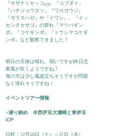
『サザナミヤッコyg』『コブダイ』
『ハチジョウタツ』『ワカヨウジ』
『ガラスハゼ』や『イワシ』、『イッ
センタカサゴ』の群れ『マツバギン
ポ』『コケギンポ』
『トウシマコケギ
ンポ』
など観察できました！
明日の天候は晴れ。弱いですが終日北
東風が吹くようですね！
海の方は少し風波立ちそうですが問題
なく潜れそうですね！
イベントツアー情報
○潜り納め　＠西伊豆大瀬崎と東伊豆
IOP
日程：12月28日（土）～31日（水）