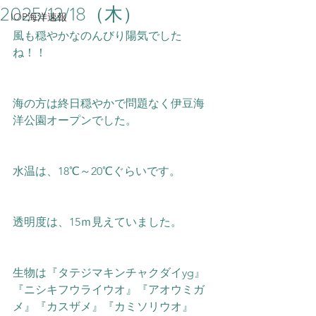
2025/12/18（木）
IOP海洋速報
風も穏やかなのんびり陽気でした
ね！！
海の方は終日穏やかで問題なく伊豆海
洋公園オープンでした。
水温は、18℃～20
℃ぐらいです。
透明度は、15ｍ見えていました。
生物は『タテジマキンチャクダイyg』
『ニシキフウライウオ』『アオウミガ
メ』『カスザメ』『カミソリウオ』