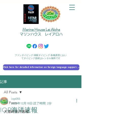
Marine House Lei Aloha
マリンハウス レイアロハ
ファンダイビング/体験ダイビング/各種講習におい
てダイビング器材はレンタル無料です
Click here for detailed information on foreign language support 外国語対応の詳細に​ついて
記事
All Posts
iop055
All Posts
2025年12月18日
読了時間: 2分
IOP海洋速報
大瀬崎海洋速報