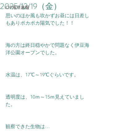
2025/12/19（金）
IOP海洋速報
思いのほか風も吹かずお昼には日差し
もありポカポカ陽気でした！！
海の方は終日穏やかで問題なく伊豆海
洋公園オープンでした。
水温は、17℃～19
℃ぐらいです。
透明度は、10ｍ～15ｍ見えていまし
た。
観察できた生物は…