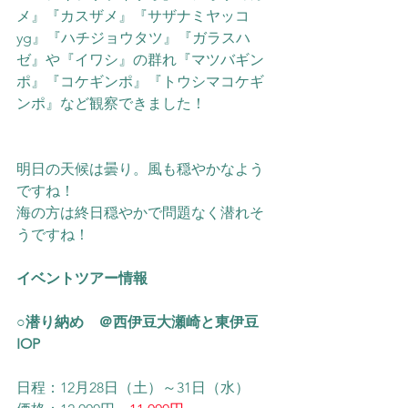
メ』『カスザメ』『サザナミヤッコ
yg』『ハチジョウタツ』『ガラスハ
ゼ』や『イワシ』の群れ『マツバギン
ポ』『コケギンポ』
『トウシマコケギ
ンポ』
など観察できました！
明日の天候は曇り。風も穏やかなよう
ですね！
海の方は終日穏やかで問題なく潜れそ
うですね！
イベントツアー情報
○潜り納め　＠西伊豆大瀬崎と東伊豆
IOP
日程：12月28日（土）～31日（水）