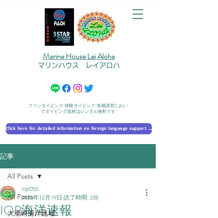
Marine House Lei Aloha
マリンハウス レイアロハ
ファンダイビング/体験ダイビング/各種講習におい
てダイビング器材はレンタル無料です
Click here for detailed information on foreign language support 外国語対応の詳細に​ついて
記事
All Posts
iop055
All Posts
2025年12月19日
読了時間: 2分
IOP海洋速報
大瀬崎海洋速報