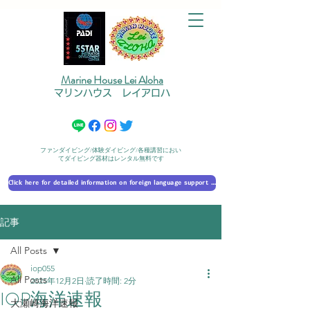
Marine House Lei Aloha
マリンハウス レイアロハ
ファンダイビング/体験ダイビング/各種講習におい
てダイビング器材はレンタル無料です
Click here for detailed information on foreign language support 外国語対応の詳細に​ついて
記事
All Posts
iop055
All Posts
2025年12月2日
読了時間: 2分
IOP海洋速報
大瀬崎海洋速報