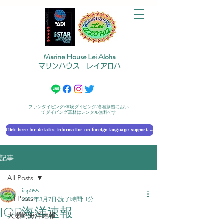
Marine House Lei Aloha
マリンハウス レイアロハ
ファンダイビング/体験ダイビング/各種講習におい
てダイビング器材はレンタル無料です
Click here for detailed information on foreign language support 外国語対応の詳細に​ついて
記事
All Posts
iop055
All Posts
2025年3月7日
読了時間: 1分
IOP海洋速報
大瀬崎海洋速報