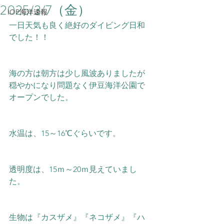
2025/3/7（金）
IOP海洋速報
一日天気も良く絶好のダイビング日和
でした！！
海の方は朝方は少し風波ありましたが
穏やかになり問題なく伊豆海洋公園で
オープンでした。
水温は、15
～16℃ぐらいです。
透明度は、15ｍ～20ｍ見えていまし
た。
生物は『カスザメ』『ネコザメ』『ハ