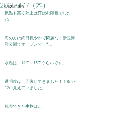
2025/4/17（木）
IOP海洋速報
気温も高く陸上は汗ばむ陽気でした
ね！！
海の方は終日穏やかで問題なく伊豆海
洋公園でオープンでした。
水温は、14℃～15
℃ぐらいです。
透明度は、回復してきました！！8ｍ～
12ｍ見えていました。
観察できた生物は…