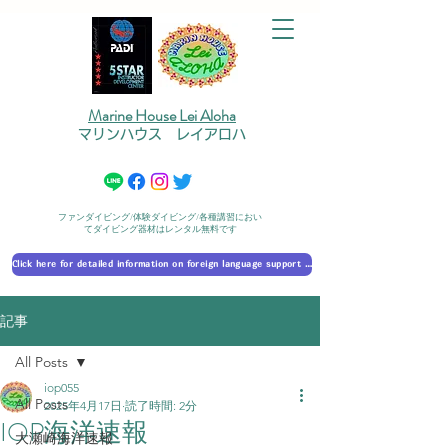
Marine House Lei Aloha
マリンハウス レイアロハ
ファンダイビング/体験ダイビング/各種講習におい
てダイビング器材はレンタル無料です
Click here for detailed information on foreign language support 外国語対応の詳細に​ついて
記事
All Posts
iop055
All Posts
2025年4月17日
読了時間: 2分
IOP海洋速報
大瀬崎海洋速報