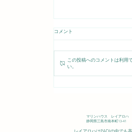
コメント
この投稿へのコメントは利用
い。
泳ぐより歩く？ヤマドリの意
外な暮らし 2026/8/1 IOP
マリンハウス レイアロハ 西
静岡県三島市南本町13-41
レイアロハはPADIの中で