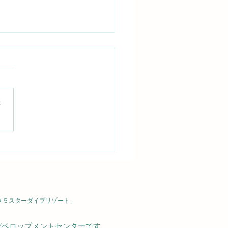
さ
岩場で発見！イセエビに
された進化の秘密
6/7/30 IOP
DI５スターダイブリゾート」
デベロップメントセンターです