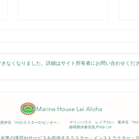
できなくなりました。詳細はサイト所有者にお問い合わせくだ
夏の人気者！ミナミハコフグ
夏の
の不思議な泳ぎ方
隠
2026/7/31 IOP
202
Marine House Lei Aloha
マリンハウス レイアロハ 東伊豆「PA
伊豆「PADI５スターIDセンター」
​静岡県伊東市富戸908-139
も高水準の講習やサービスを提供する５スター・インストラクター・