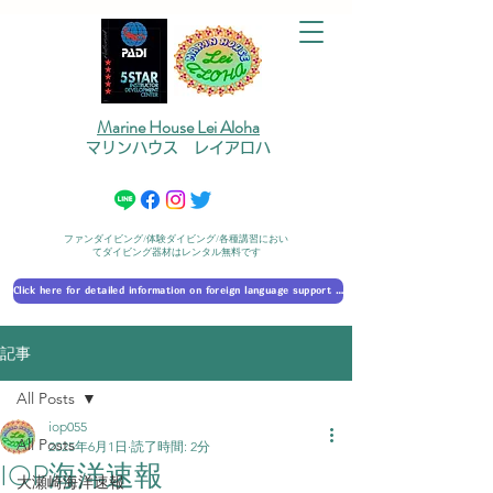
Marine House Lei Aloha
マリンハウス レイアロハ
ファンダイビング/体験ダイビング/各種講習におい
てダイビング器材はレンタル無料です
Click here for detailed information on foreign language support 外国語対応の詳細に​ついて
記事
All Posts
iop055
All Posts
2025年6月1日
読了時間: 2分
IOP海洋速報
大瀬崎海洋速報