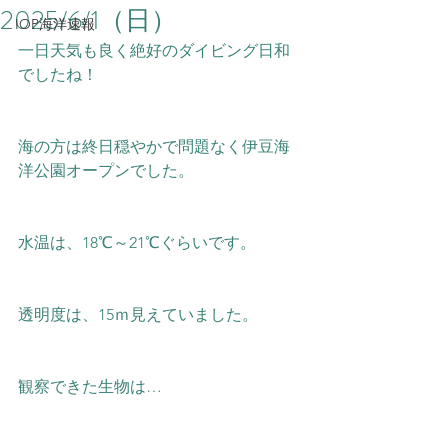
2025/6/1（日）
IOP海洋速報
一日天気も良く絶好のダイビング日和
でしたね！
海の方は終日穏やかで問題なく伊豆海
洋公園オープンでした。
水温は、18℃～21
℃ぐらいです。
透明度は、15ｍ見えていました。
観察できた生物は…