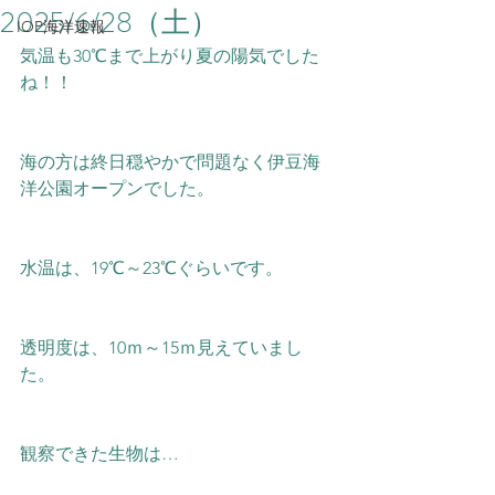
2025/6/28（土）
IOP海洋速報
気温も30℃まで上がり夏の陽気でした
ね！！
海の方は終日穏やかで問題なく伊豆海
洋公園オープンでした。
水温は、19℃～23
℃ぐらいです。
透明度は、10ｍ～15ｍ見えていまし
た。
観察できた生物は…