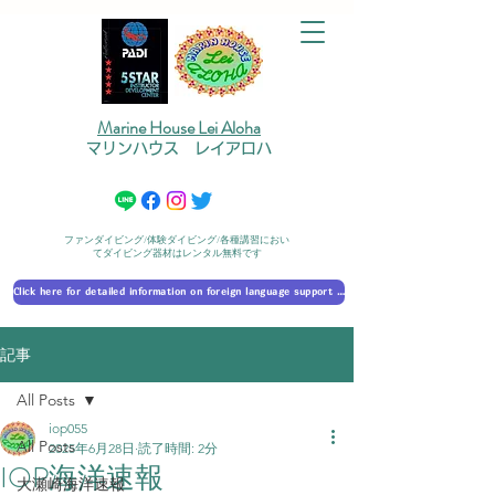
Marine House Lei Aloha
マリンハウス レイアロハ
ファンダイビング/体験ダイビング/各種講習におい
てダイビング器材はレンタル無料です
Click here for detailed information on foreign language support 外国語対応の詳細に​ついて
記事
All Posts
iop055
All Posts
2025年6月28日
読了時間: 2分
IOP海洋速報
大瀬崎海洋速報