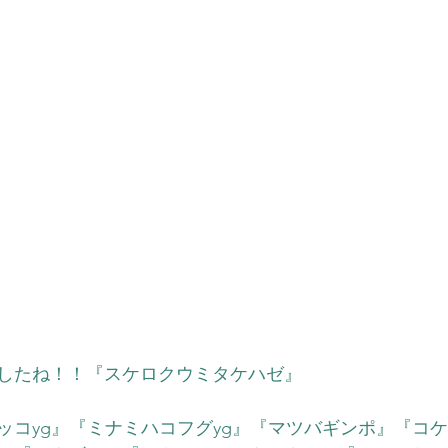
したね！！『スケロクウミタケハゼ』
ッコyg』『ミナミハコフグyg』
『マツバギンポ』『コケ