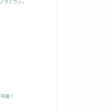
ノウミウシ』
得可能！