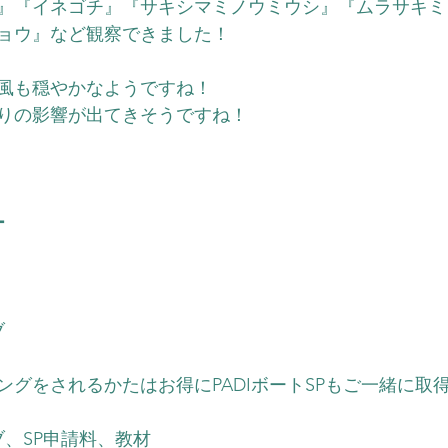
』『イネゴチ』
『サキシマミノウミウシ』『ムラサキミ
ョウ』
など観察できました！
風も穏やかなようですね！
りの影響が出てきそうですね！
ー
）
ブ
ングをされるかたはお得にPADIボートSPもご一緒に取
ブ、SP申請料、教材