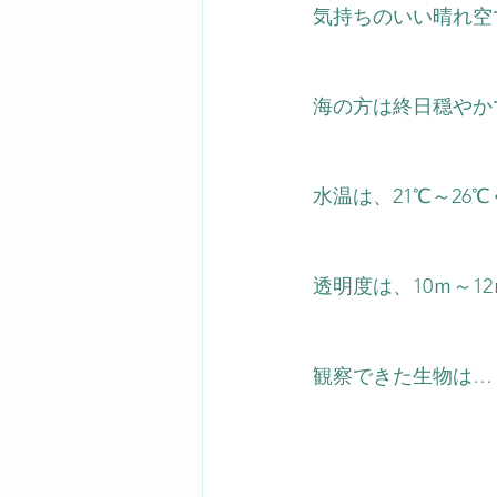
気持ちのいい晴れ空
海の方は終日穏やか
水温は、21℃～26
℃
透明度は、10ｍ～1
観察できた生物は…