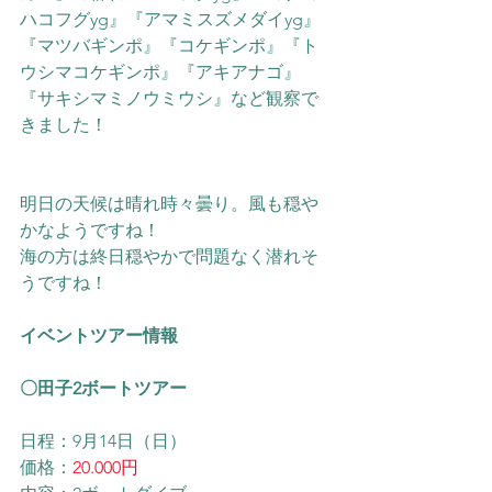
ハコフグyg』『アマミスズメダイyg』
『マツバギンポ』『コケギンポ』
『ト
ウシマコケギンポ』『アキアナゴ』
『サキシマミノウミウシ』
など観察で
きました！
明日の天候は晴れ時々曇り。風も穏や
かなようですね！
海の方は終日穏やかで問題なく潜れそ
うですね！
イベントツアー情報
〇田子2ボートツアー
日程：9月14日（日）
価格：
20.000円