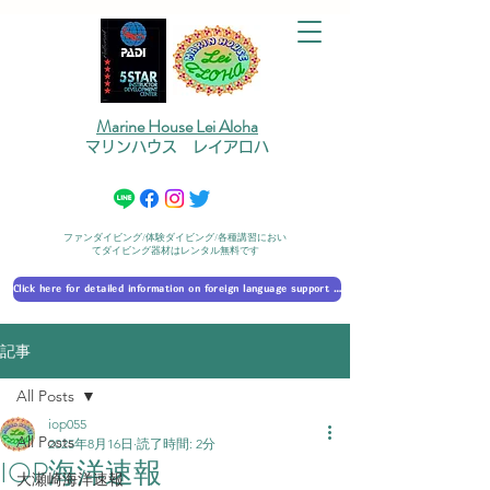
Marine House Lei Aloha
マリンハウス レイアロハ
ファンダイビング/体験ダイビング/各種講習におい
てダイビング器材はレンタル無料です
Click here for detailed information on foreign language support 外国語対応の詳細に​ついて
記事
All Posts
iop055
All Posts
2025年8月16日
読了時間: 2分
IOP海洋速報
大瀬崎海洋速報