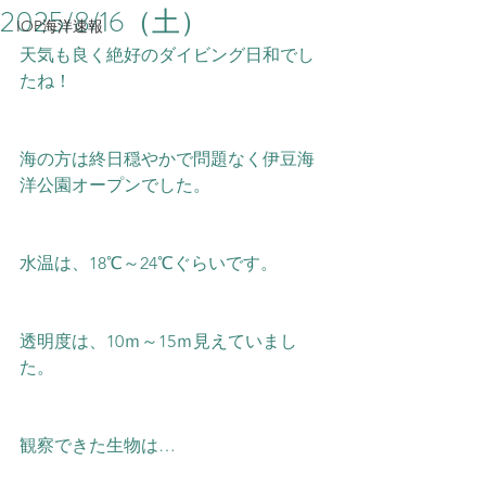
2025/8/16（土）
IOP海洋速報
天気も良く絶好のダイビング日和でし
たね！
海の方は終日穏やかで問題なく伊豆海
洋公園オープンでした。
水温は、18℃～24
℃ぐらいです。
透明度は、10ｍ～15ｍ見えていまし
た。
観察できた生物は…