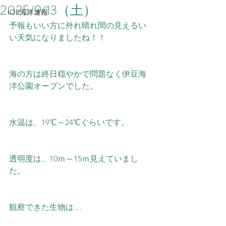
2025/9/13（土）
IOP海洋速報
予報もいい方に外れ晴れ間の見えるい
い天気になりましたね！！
海の方は終日穏やかで問題なく伊豆海
洋公園オープンでした。
水温は、19℃～24
℃ぐらいです。
透明度は、10ｍ～15ｍ見えていまし
た。
観察できた生物は…