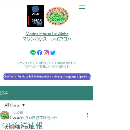
Marine House Lei Aloha
マリンハウス レイアロハ
ファンダイビング/体験ダイビング/各種講習におい
てダイビング器材はレンタル無料です
Click here for detailed information on foreign language support 外国語対応の詳細に​ついて
記事
All Posts
iop055
All Posts
2025年9月13日
読了時間: 2分
IOP海洋速報
大瀬崎海洋速報