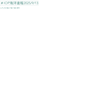
＃IOP海洋速報2025/9/13
IOP海洋速報
すべて表示
最新記事